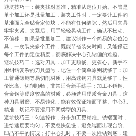
避坑技巧一：装夹找对基准，精准从定位开始。不管是
单个加工还是批量加工，装夹工件时，一定要让工件的
基准面完全贴合定位块，不能有任何缝隙，然后用夹具
牢牢夹紧。夹紧后，用手轻轻晃动工件，确认不松动、
不偏移；如果是批量加工，建议制作一个简易的定位治
具，一次装夹多个工件，既能节省装夹时间，又能保证
每个工件的定位精度，彻底解决中心孔钻偏的难题。
避坑技巧二：选对刀具，加工更顺畅、更省心。新手不
用纠结复杂的刀具型号，记住一个简单原则就够了：加
工普通碳钢等易切削材质，用高速钢刀具就足够了，性
价比高、切削顺畅，非常适合新手练手；加工不锈钢、
合金钢等硬度较高的材质，必须选用硬质合金刀具，这
种刀具耐磨、不易钝化，能有效保证端面平整、中心孔
精准，切记不要混用不同类型的刀具。
避坑技巧三：匀速操作，分步加工更精准。铣端面时，
进给速度要均匀，不要忽快忽慢，避免端面出现台阶、
凹凸不平的情况；打中心孔时，不要一次性钻到底，建